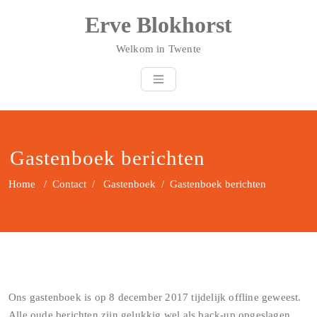
Doorgaan
Erve Blokhorst
naar
inhoud
Welkom in Twente
Gastenboek berichten
Home
/
Contact
/
Gastenboek
/
Gastenboek berichten
Ons gastenboek is op 8 december 2017 tijdelijk offline geweest.
Alle oude berichten zijn gelukkig wel als back-up opgeslagen.