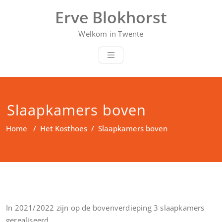
Doorgaan
Erve Blokhorst
naar
inhoud
Welkom in Twente
Slaapkamers boven
Home
/
Het Kosthoes
/
Slaapkamers boven
In 2021/2022 zijn op de bovenverdieping 3 slaapkamers
gerealiseerd.