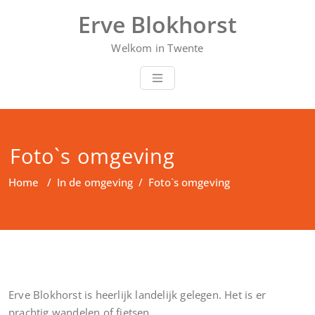
Doorgaan
Erve Blokhorst
naar
inhoud
Welkom in Twente
Foto`s omgeving
Home
/
In de omgeving
/
Foto`s omgeving
Erve Blokhorst is heerlijk landelijk gelegen. Het is er
prachtig wandelen of fietsen.