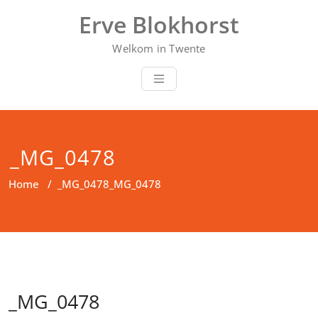
Doorgaan
Erve Blokhorst
naar
inhoud
Welkom in Twente
_MG_0478
Home
/
_MG_0478
_MG_0478
_MG_0478