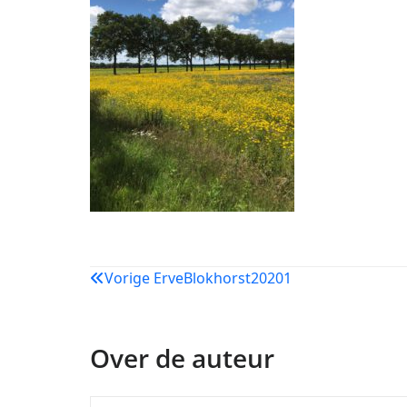
Bericht
Vorige
ErveBlokhorst20201
navigatie
Over de auteur