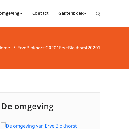
 omgeving
Contact
Gastenboek
Home
/
ErveBlokhorst20201
ErveBlokhorst20201
De omgeving