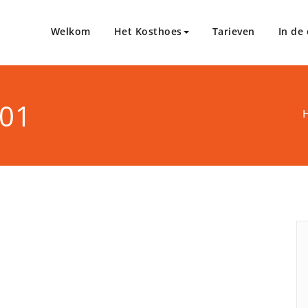
Welkom
Het Kosthoes
Tarieven
In de
201