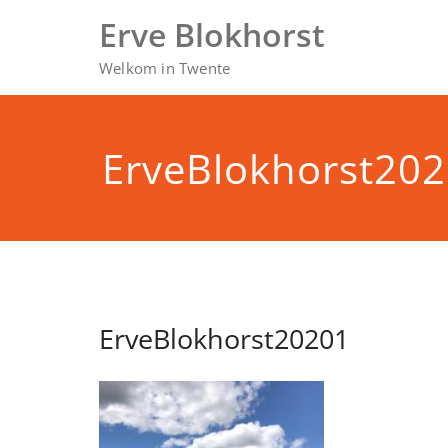
Doorgaan
Erve Blokhorst
naar
inhoud
Welkom in Twente
ErveBlokhorst20
ErveBlokhorst20201