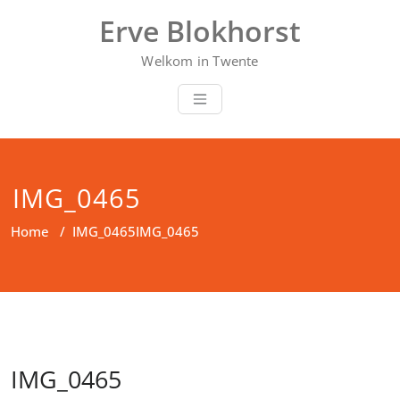
Doorgaan
Erve Blokhorst
naar
inhoud
Welkom in Twente
IMG_0465
Home
/
IMG_0465
IMG_0465
IMG_0465